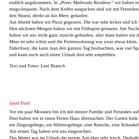
endlich angekommen. In „Porec Maderada Residenc“ wir haben ers
mega-bequem. Nach dem Koffer auspacken sind wir mit Freunden 
den Strand, direkt an das Meer, gelaufen.
Am Abend haben wir Pizza gegessen. Die war sehr lecker und ich 
Den nächsten Morgen haben wir mit Frühsport gestartet. Am Nachm
haben wir uns nicht ganz zurecht gefunden, aber dann haben wir do
Meer ist sehr schön und die Ferienwohnung war zwar etwas klein, ab
Eidechsen, die kann man den ganzen Tag beobachten, was viel Spaß
und kann euch auch einen Urlaub dort sehr empfehlen.
Text und Fotos: Leni Bratsch
Insel Poel
Vor ein paar Monaten bin ich mit meiner Familie und Freunden auf 
Dort haben wir in einen Ferien Haus übernachtet. Der Garten hatte e
ein Ziegengehege, ein Hühnergehege, eine Rutsche, eine Schaukeln
Am ersten Tag haben erst uns eingerichtet.
Das Wetter war im Urlaub die meiste Zeit über sehr frisch. Deshalb