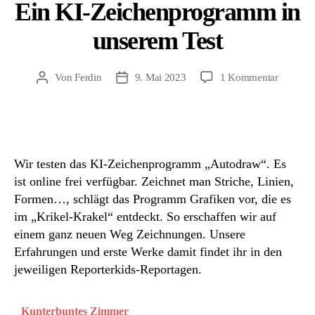
Ein KI-Zeichenprogramm in
unserem Test
zu
Von
Ferdin
9. Mai 2023
1 Kommentar
Beitragsautor
Beitragsdatum
Ein
KI-
Zeichen
in
unserem
Wir testen das KI-Zeichenprogramm „Autodraw“. Es
Test
ist online frei verfügbar. Zeichnet man Striche, Linien,
Formen…, schlägt das Programm Grafiken vor, die es
im „Krikel-Krakel“ entdeckt. So erschaffen wir auf
einem ganz neuen Weg Zeichnungen. Unsere
Erfahrungen und erste Werke damit findet ihr in den
jeweiligen Reporterkids-Reportagen.
Kunterbuntes Zimmer