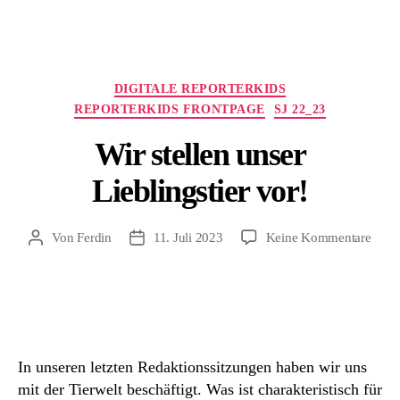
Kategorien
DIGITALE REPORTERKIDS
REPORTERKIDS FRONTPAGE
SJ 22_23
Wir stellen unser
Lieblingstier vor!
zu
Von
Ferdin
11. Juli 2023
Keine Kommentare
Beitragsautor
Beitragsdatum
Wir
stelle
unser
Liebl
vor!
In unseren letzten Redaktionssitzungen haben wir uns
mit der Tierwelt beschäftigt. Was ist charakteristisch für