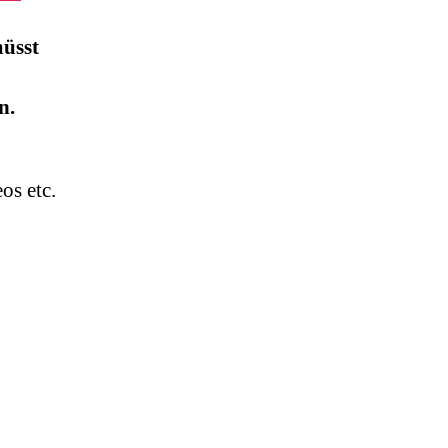
müsst
n.
os etc.