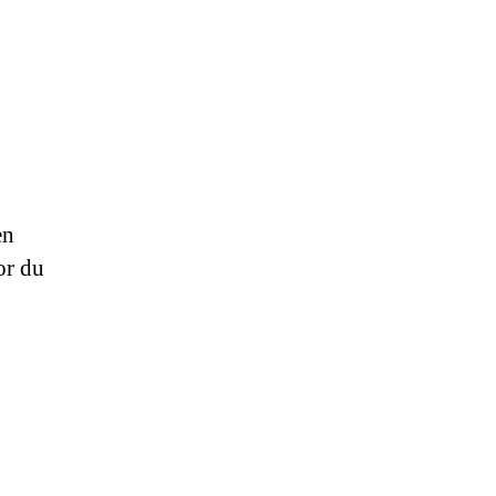
en
or du