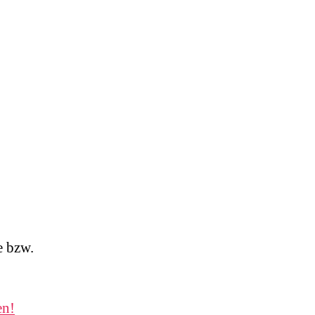
e bzw.
en!