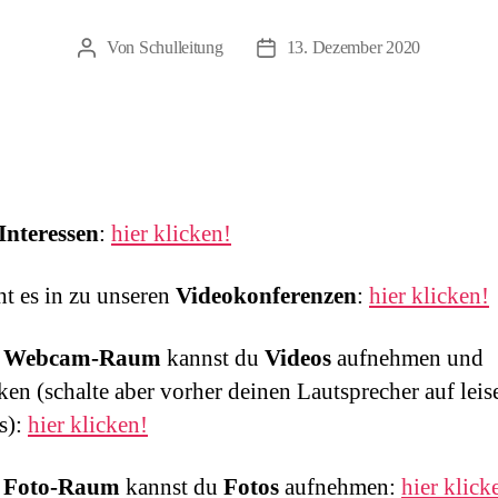
Von
Schulleitung
13. Dezember 2020
Beitragsautor
Beitragsdatum
Interessen
:
hier klicken!
ht es in zu unseren
Videokonferenzen
:
hier klicken!
m
Webcam-Raum
kannst du
Videos
aufnehmen und
ken (schalte aber vorher deinen Lautsprecher auf leis
s):
hier klicken!
m
Foto-Raum
kannst du
Fotos
aufnehmen:
hier klick