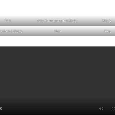
Vali
Valis Schneemann mit Maske
Mia Z.
nela in Lisberg
Nina
Nina