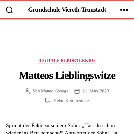
Grundschule Viereth-Trunstadt
Kategorien
DIGITALE REPORTERKIDS
Matteos Lieblingswitze
Von
Matteo Gosoge
21. März 2023
Beitragsautor
Beitragsdatum
zu
Keine Kommentare
Matteos
Lieblingswitze
Spricht der Fakir zu seinem Sohn: „Hast du schon
wieder ins Bett gemacht?“ Antwortet der Sohn: „Ja,