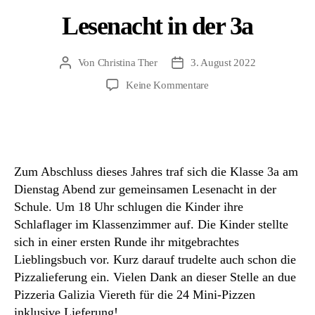
Lesenacht in der 3a
Von
Christina Ther
3. August 2022
Beitragsautor
Beitragsdatum
zu
Keine Kommentare
Lesenacht
in
der
3a
Zum Abschluss dieses Jahres traf sich die Klasse 3a am
Dienstag Abend zur gemeinsamen Lesenacht in der
Schule. Um 18 Uhr schlugen die Kinder ihre
Schlaflager im Klassenzimmer auf. Die Kinder stellte
sich in einer ersten Runde ihr mitgebrachtes
Lieblingsbuch vor. Kurz darauf trudelte auch schon die
Pizzalieferung ein. Vielen Dank an dieser Stelle an due
Pizzeria Galizia Viereth für die 24 Mini-Pizzen
inklusive Lieferung!