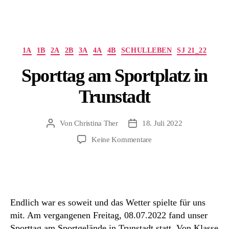
Kategorien
1A
1B
2A
2B
3A
4A
4B
SCHULLEBEN
SJ 21_22
Sporttag am Sportplatz in
Trunstadt
Von
Christina Ther
18. Juli 2022
Beitragsautor
Beitragsdatum
zu
Keine Kommentare
Sporttag
am
Sportplatz
in
Trunstadt
Endlich war es soweit und das Wetter spielte für uns
mit. Am vergangenen Freitag, 08.07.2022 fand unser
Sporttag am Sportgelände in Trunstadt statt. Von Klasse