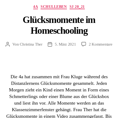
Kategorien
4A
SCHULLEBEN
SJ 20_21
Glücksmomente im
Homeschooling
zu
Von
Christina Ther
5. März 2021
2 Kommentare
Beitragsautor
Beitragsdatum
Gl
im
Hom
Die 4a hat zusammen mit Frau Kluge während des
Distanzlernens Glücksmomente gesammelt. Jeden
Morgen zieht ein Kind einen Moment in Form eines
Schmetterlings oder einer Blume aus der Glücksbox
und liest ihn vor. Alle Momente werden an das
Klassenzimmerfenster gehängt. Frau Ther hat die
Glücksmomente in einem Video zusammengefasst. Bis