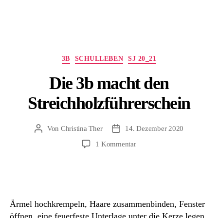
Kategorien
3B
SCHULLEBEN
SJ 20_21
Die 3b macht den
Streichholzführerschein
Von
Christina Ther
14. Dezember 2020
Beitragsautor
Beitragsdatum
zu
1 Kommentar
Die
3b
macht
den
Streichholzführerschein
Ärmel hochkrempeln, Haare zusammenbinden, Fenster
öffnen, eine feuerfeste Unterlage unter die Kerze legen