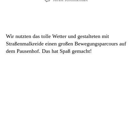
Fotogalerie
4b:
Bewegungsparcours
auf
dem
Wir nutzten das tolle Wetter und gestalteten mit
Pausenhof
Straßenmalkreide einen großen Bewegungsparcours auf
dem Pausenhof. Das hat Spaß gemacht!