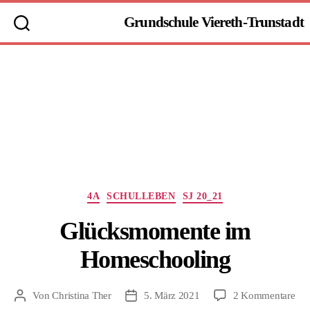
Grundschule Viereth-Trunstadt
Kategorien
4A
SCHULLEBEN
SJ 20_21
Glücksmomente im
Homeschooling
zu
Von
Christina Ther
5. März 2021
2 Kommentare
Beitragsautor
Beitragsdatum
Gl