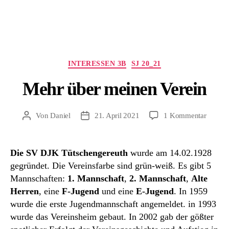
Kategorien
INTERESSEN 3B
SJ 20_21
Mehr über meinen Verein
zu
Von
Daniel
21. April 2021
1 Kommentar
Beitragsautor
Beitragsdatum
Mehr
über
meinen
Die
SV DJK Tütschengereuth
wurde am 14.02.1928
Verein
gegründet. Die Vereinsfarbe sind grün-weiß. Es gibt 5
Mannschaften:
1. Mannschaft
,
2. Mannschaft
,
Alte
Herren
, eine
F-Jugend
und eine
E-Jugend
. In 1959
wurde die erste Jugendmannschaft angemeldet. in 1993
wurde das Vereinsheim gebaut. In 2002 gab der gößter