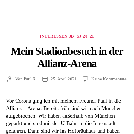
Kategorien
INTERESSEN 3B
SJ 20_21
Mein Stadionbesuch in der
Allianz-Arena
zu
Von
Paul R.
25. April 2021
Keine Kommentare
Beitragsautor
Beitragsdatum
Mei
Sta
in
Vor Corona ging ich mit meinem Freund, Paul in die
der
Allianz – Arena. Bereits früh sind wir nach München
Alli
aufgebrochen. Wir haben außerhalb von München
Are
geparkt und sind mit der U-Bahn in die Innenstadt
gefahren. Dann sind wir ins Hofbräuhaus und haben