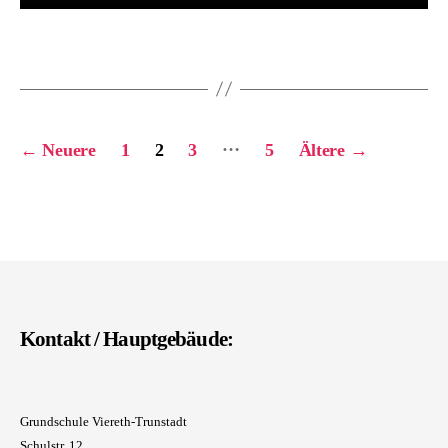
Seitennummerierung
…
←
Neuere
1
2
3
5
Ältere
→
der
Beiträge
Kontakt / Hauptgebäude:
Grundschule Viereth-Trunstadt
Schulstr. 12