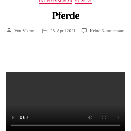
INTERESSEN 3B
SJ 20_21
Pferde
zu
Von
Viktoria
25. April 2021
Keine Kommentare
Beitragsautor
Beitragsdatum
Pfe