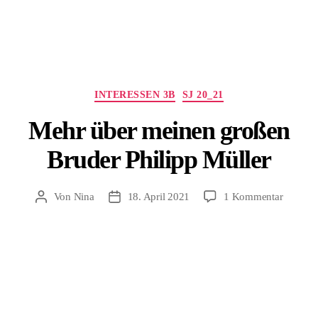
Kategorien
INTERESSEN 3B
SJ 20_21
Mehr über meinen großen
Bruder Philipp Müller
zu
Von
Nina
18. April 2021
1 Kommentar
Beitragsautor
Beitragsdatum
Mehr
über
meinen
großen
Bruder
Philipp
Müller