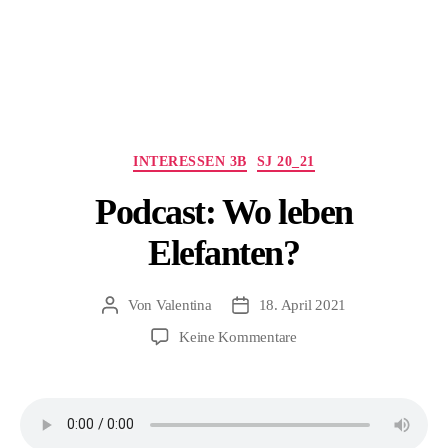
Kategorien
INTERESSEN 3B
SJ 20_21
Podcast: Wo leben
Elefanten?
Von
Valentina
18. April 2021
Beitragsautor
Beitragsdatum
zu
Keine Kommentare
Podcast:
Wo
leben
Elefanten?