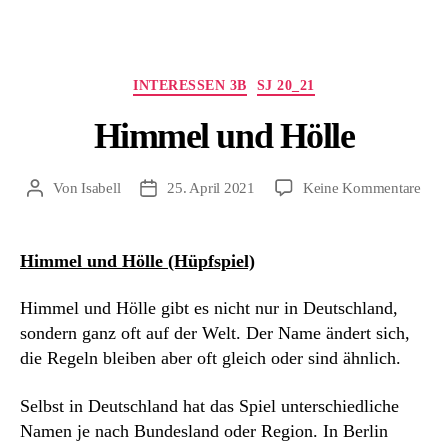
Kategorien
INTERESSEN 3B
SJ 20_21
Himmel und Hölle
zu
Von
Isabell
25. April 2021
Keine Kommentare
Beitragsautor
Beitragsdatum
Him
und
Höll
Himmel und Hölle (Hüpfspiel)
Himmel und Hölle gibt es nicht nur in Deutschland,
sondern ganz oft auf der Welt. Der Name ändert sich,
die Regeln bleiben aber oft gleich oder sind ähnlich.
Selbst in Deutschland hat das Spiel unterschiedliche
Namen je nach Bundesland oder Region. In Berlin