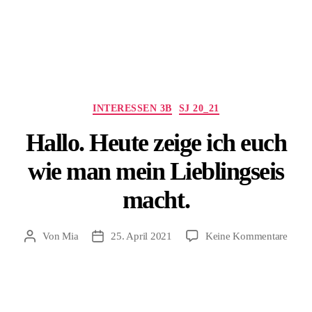
Kategorien
INTERESSEN 3B
SJ 20_21
Hallo. Heute zeige ich euch
wie man mein Lieblingseis
macht.
zu
Von
Mia
25. April 2021
Keine Kommentare
Beitragsautor
Beitragsdatum
Hallo
Heute
zeige
ich