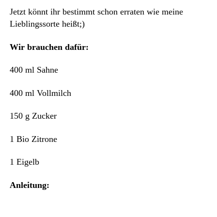
euch
Jetzt könnt ihr bestimmt schon erraten wie meine
wie
man
Lieblingssorte heißt;)
mein
Liebli
Wir brauchen dafür:
macht
400 ml Sahne
400 ml Vollmilch
150 g Zucker
1 Bio Zitrone
1 Eigelb
Anleitung: