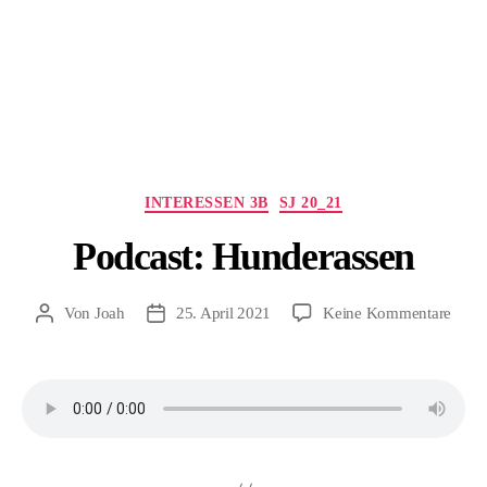
Kategorien
INTERESSEN 3B
SJ 20_21
Podcast: Hunderassen
zu
Von
Joah
25. April 2021
Keine Kommentare
Beitragsautor
Beitragsdatum
Podca
Hund