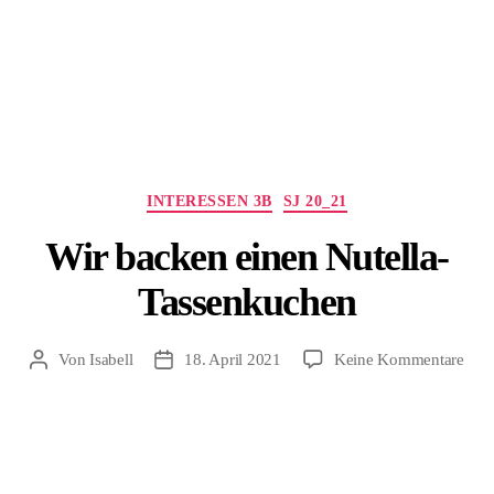
Kategorien
INTERESSEN 3B
SJ 20_21
Wir backen einen Nutella-
Tassenkuchen
zu
Von
Isabell
18. April 2021
Keine Kommentare
Beitragsautor
Beitragsdatum
Wir
bac
eine
Nute
Tas