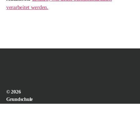
verarbeitet werden.
© 2026
Grundschule
Viereth-
Trunstadt
powered by
WordPress.
webdesign and