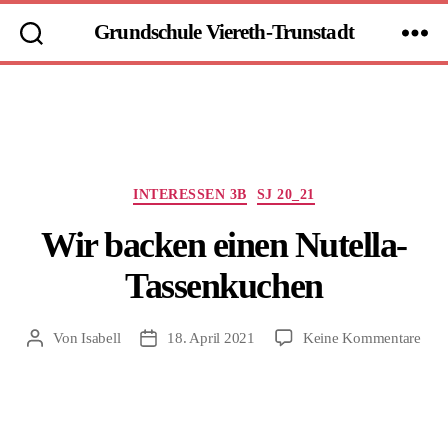
Grundschule Viereth-Trunstadt
Kategorien
INTERESSEN 3B
SJ 20_21
Wir backen einen Nutella-
Tassenkuchen
zu
Von
Isabell
18. April 2021
Keine Kommentare
Beitragsautor
Beitragsdatum
Wir
bac
eine
Nute
Tas