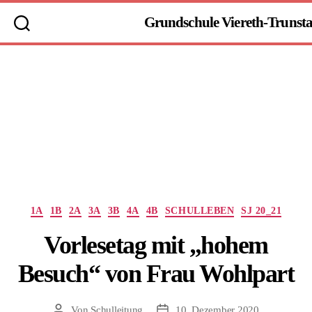
Grundschule Viereth-Trunst
Kategorien
1A
1B
2A
3A
3B
4A
4B
SCHULLEBEN
SJ 20_21
Vorlesetag mit „hohem
Besuch“ von Frau Wohlpart
Von
Schulleitung
10. Dezember 2020
Beitragsautor
Beitragsdatum