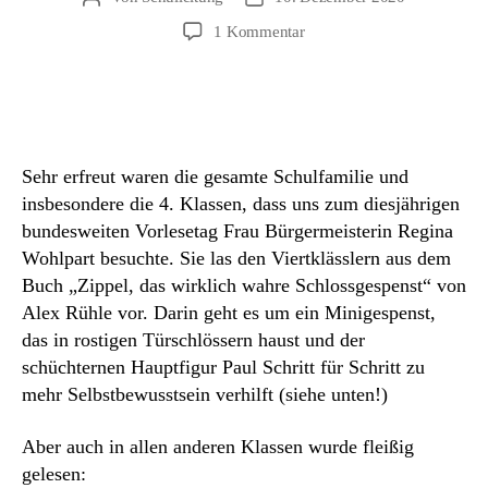
zu
1 Kommentar
Vorlesetag
mit
„hohem
Besuch“
von
Sehr erfreut waren die gesamte Schulfamilie und
Frau
Wohlpart
insbesondere die 4. Klassen, dass uns zum diesjährigen
bundesweiten Vorlesetag Frau Bürgermeisterin Regina
Wohlpart besuchte. Sie las den Viertklässlern aus dem
Buch „Zippel, das wirklich wahre Schlossgespenst“ von
Alex Rühle vor. Darin geht es um ein Minigespenst,
das in rostigen Türschlössern haust und der
schüchternen Hauptfigur Paul Schritt für Schritt zu
mehr Selbstbewusstsein verhilft (siehe unten!)
Aber auch in allen anderen Klassen wurde fleißig
gelesen: