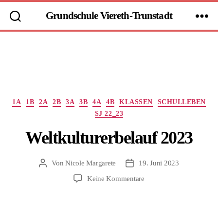
Grundschule Viereth-Trunstadt
Kategorien
1A
1B
2A
2B
3A
3B
4A
4B
KLASSEN
SCHULLEBEN
SJ 22_23
Weltkulturerbelauf 2023
Von
Nicole Margarete
19. Juni 2023
Beitragsautor
Beitragsdatum
zu
Keine Kommentare
Weltkulturerbelauf
2023