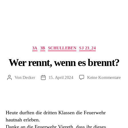
Kategorien
3A
3B
SCHULLEBEN
SJ 23_24
Wer rennt, wenn es brennt?
zu
Von
Decker
15. April 2024
Keine Kommentare
Beitragsautor
Beitragsdatum
Wer
renn
wen
es
bren
Heute durften die dritten Klassen die Feuerwehr
hautnah erleben.
Danke an die Feuerwehr Viereth, dass ihr dieses