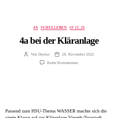
Kategorien
4A
SCHULLEBEN
SJ 22_23
4a bei der Kläranlage
Von
Decker
28. November 2022
Beitragsautor
Beitragsdatum
zu
Keine Kommentare
4a
bei
der
Kläranlage
Passend zum HSU-Thema WASSER machte sich die
vierte Klasse auf zur Kläranlage Viereth-Trunstadt.