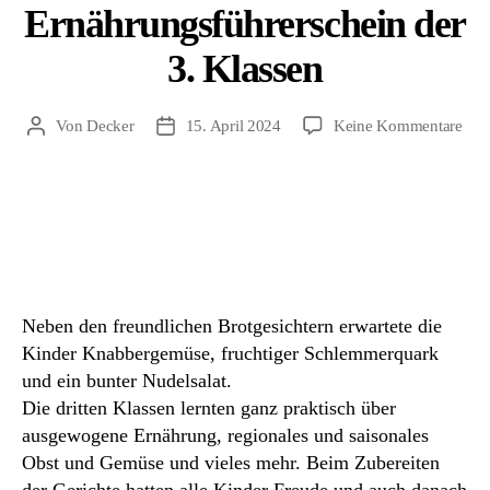
Ernährungsführerschein der
3. Klassen
zu
Von
Decker
15. April 2024
Keine Kommentare
Beitragsautor
Beitragsdatum
Ern
der
3.
Kla
Neben den freundlichen Brotgesichtern erwartete die
Kinder Knabbergemüse, fruchtiger Schlemmerquark
und ein bunter Nudelsalat.
Die dritten Klassen lernten ganz praktisch über
ausgewogene Ernährung, regionales und saisonales
Obst und Gemüse und vieles mehr. Beim Zubereiten