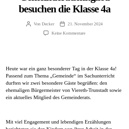
besuchen die Klasse 4a
Von
Decker
21. November 2024
Beitragsautor
Beitragsdatum
zu
Keine Kommentare
Die
Gemeinde:
Altbürgermeister
und
Gemeinderatsmitglied
Heute war ein ganz besonderer Tag in der Klasse 4a!
besuchen
Passend zum Thema „Gemeinde“ im Sachunterricht
die
durften wir zwei besondere Gäste begrüßen: den
Klasse
ehemaligen Bürgermeister von Viereth-Trunstadt sowie
4a
ein aktuelles Mitglied des Gemeinderats.
Mit viel Engagement und lebendigen Erzählungen