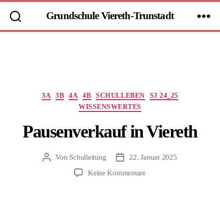
Grundschule Viereth-Trunstadt
Kategorien
3A
3B
4A
4B
SCHULLEBEN
SJ 24_25
WISSENSWERTES
Pausenverkauf in Viereth
Von
Schulleitung
22. Januar 2025
Beitragsautor
Beitragsdatum
zu
Keine Kommentare
Pausenverkauf
in
Viereth