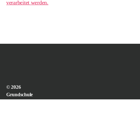
verarbeitet werden.
© 2026
Grundschule
Viereth-
Trunstadt
powered by
WordPress.
webdesign and