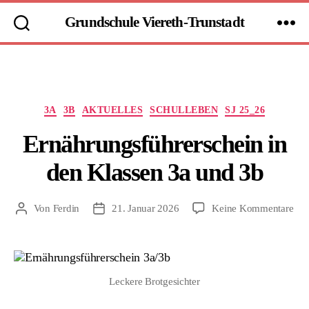
Grundschule Viereth-Trunstadt
Kategorien
3A
3B
AKTUELLES
SCHULLEBEN
SJ 25_26
Ernährungsführerschein in
den Klassen 3a und 3b
zu
Von
Ferdin
21. Januar 2026
Keine Kommentare
Beitragsautor
Beitragsdatum
Ern
in
den
Kla
Leckere Brotgesichter
3a
und