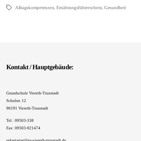
Alltagskompetenzen
,
Ernährungsführerschein
,
Gesundheit
Schlagwörter
Kontakt / Hauptgebäude:
Grundschule Viereth-Trunstadt
Schulstr. 12
96191 Viereth-Trunstadt
Tel.: 09503-338
Fax: 09503-921474
sekretariat@gs-viereth-trunstadt.de