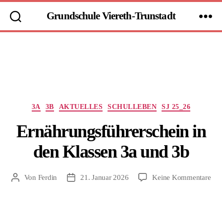
Grundschule Viereth-Trunstadt
Kategorien
3A
3B
AKTUELLES
SCHULLEBEN
SJ 25_26
Ernährungsführerschein in
den Klassen 3a und 3b
zu
Von
Ferdin
21. Januar 2026
Keine Kommentare
Beitragsautor
Beitragsdatum
Ern
in
den
Kla