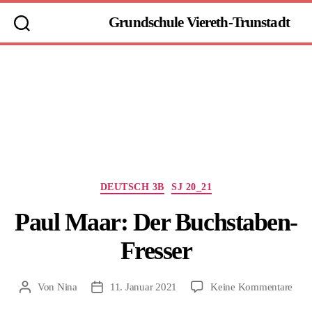
Grundschule Viereth-Trunstadt
Kategorien
DEUTSCH 3B
SJ 20_21
Paul Maar: Der Buchstaben-
Fresser
zu
Von
Nina
11. Januar 2021
Keine Kommentare
Beitragsautor
Beitragsdatum
Paul