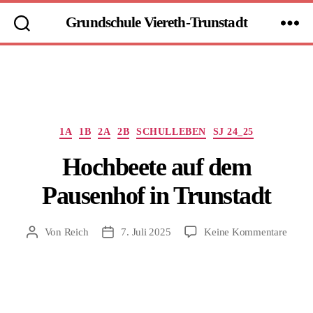
Grundschule Viereth-Trunstadt
Kategorien
1A
1B
2A
2B
SCHULLEBEN
SJ 24_25
Hochbeete auf dem
Pausenhof in Trunstadt
zu
Von
Reich
7. Juli 2025
Keine Kommentare
Beitragsautor
Beitragsdatum
Hochb
auf
dem
Pause
in