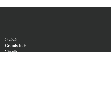
© 2026
Grundschule
Viereth-
Trunstadt
powered by
WordPress.
webdesign and
child theme
programming:
Karin Divers
Impressum und
Datenschutz