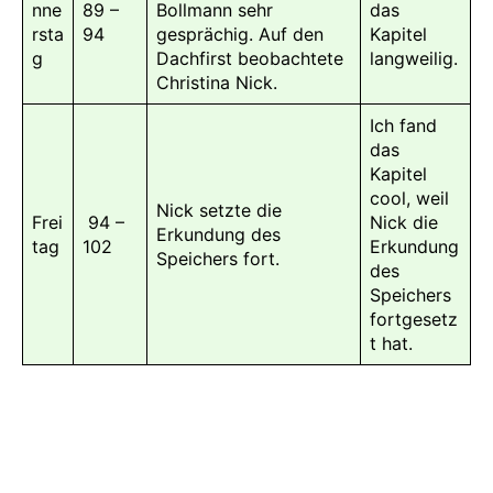
nne
89 –
Bollmann sehr
das
rsta
94
gesprächig. Auf den
Kapitel
g
Dachfirst beobachtete
langweilig.
Christina Nick.
Ich fand
das
Kapitel
cool, weil
Nick setzte die
Frei
94 –
Nick die
Erkundung des
tag
102
Erkundung
Speichers fort.
des
Speichers
fortgesetz
t hat.