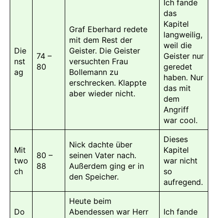
Ich fande
das
Kapitel
Graf Eberhard redete
langweilig,
mit dem Rest der
weil die
Die
Geister. Die Geister
74 –
Geister nur
nst
versuchten Frau
80
geredet
ag
Bollemann zu
haben. Nur
erschrecken. Klappte
das mit
aber wieder nicht.
dem
Angriff
war cool.
Dieses
Nick dachte über
Mit
Kapitel
80 –
seinen Vater nach.
two
war nicht
88
Außerdem ging er in
ch
so
den Speicher.
aufregend.
Heute beim
Do
Abendessen war Herr
Ich fande