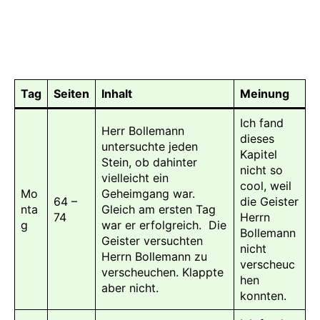
Lesetagebuch
Faschingswoche
Tag
Seiten
Inhalt
Meinung
Ich fand
Herr Bollemann
dieses
untersuchte jeden
Kapitel
Stein, ob dahinter
nicht so
vielleicht ein
cool, weil
Mo
Geheimgang war.
64 –
die Geister
nta
Gleich am ersten Tag
74
Herrn
g
war er erfolgreich. Die
Bollemann
Geister versuchten
nicht
Herrn Bollemann zu
verscheuc
verscheuchen. Klappte
hen
aber nicht.
konnten.