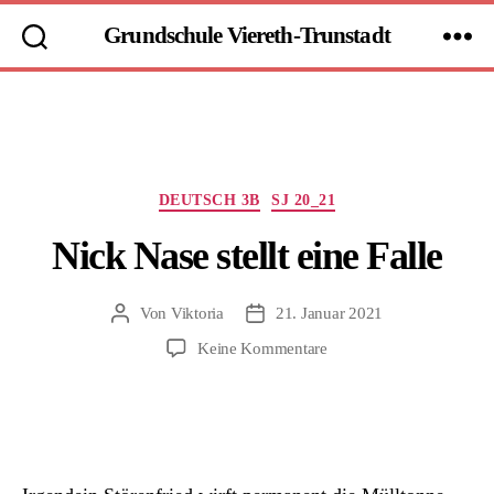
Grundschule Viereth-Trunstadt
Kategorien
DEUTSCH 3B
SJ 20_21
Nick Nase stellt eine Falle
Von
Viktoria
21. Januar 2021
Beitragsautor
Beitragsdatum
zu
Keine Kommentare
Nick
Nase
stellt
eine
Falle