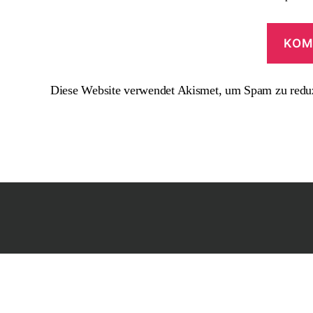
Diese Website verwendet Akismet, um Spam zu redu
© 2026
Grundschule Viereth-Trunstadt
powered by WordPress. webdesign and child theme programming: Kari