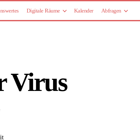
nswertes
Digitale Räume
Kalender
Abfragen
r Virus
zu
e
Corona
ist
ein
it
blöder