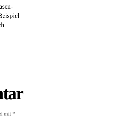
asen-
Virus
Beispiel
ch
tar
nd mit
*