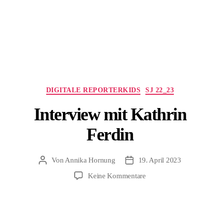
Kategorien
DIGITALE REPORTERKIDS
SJ 22_23
Interview mit Kathrin
Ferdin
Von
Annika Hornung
19. April 2023
Beitragsautor
Beitragsdatum
zu
Keine Kommentare
Interview
mit
Kathrin
Ferdin