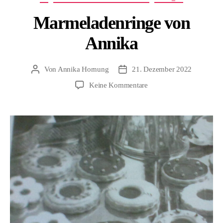
Marmeladenringe von
Annika
Von
Annika Hornung
21. Dezember 2022
Beitragsautor
Beitragsdatum
zu
Keine Kommentare
Marmeladenringe
von
Annika