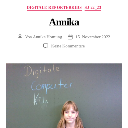
Kategorien
DIGITALE REPORTERKIDS
SJ 22_23
Annika
Von
Annika Hornung
15. November 2022
Beitragsautor
Beitragsdatum
zu
Keine Kommentare
Annika