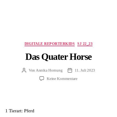
Kategorien
DIGITALE REPORTERKIDS
SJ 22_23
Das Quater Horse
Von
Annika Hornung
11. Juli 2023
Beitragsautor
Beitragsdatum
zu
Keine Kommentare
Das
Quater
Horse
1 Tierart: Pferd