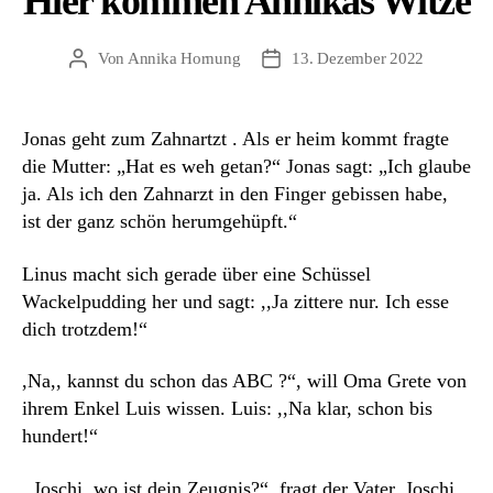
Hier kommen Annikas Witze
Von
Annika Hornung
13. Dezember 2022
Beitragsautor
Beitragsdatum
Jonas geht zum Zahnartzt . Als er heim kommt fragte
die Mutter: „Hat es weh getan?“ Jonas sagt: „Ich glaube
ja. Als ich den Zahnarzt in den Finger gebissen habe,
ist der ganz schön herumgehüpft.“
Linus macht sich gerade über eine Schüssel
Wackelpudding her und sagt: ,,Ja zittere nur. Ich esse
dich trotzdem!“
,Na,, kannst du schon das ABC ?“, will Oma Grete von
ihrem Enkel Luis wissen. Luis: ,,Na klar, schon bis
hundert!“
,,Joschi, wo ist dein Zeugnis?“, fragt der Vater. Joschi