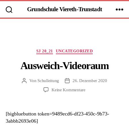
Grundschule Viereth-Trunstadt
Kategorien
SJ 20_21
UNCATEGORIZED
Ausweich-Videoraum
Von
Schulleitung
26. Dezember 2020
Beitragsautor
Beitragsdatum
zu
Keine Kommentare
Ausweich-
Videoraum
[bigbluebutton token=9489ecd6-df23-450c-9b73-
3abbb2693e06]