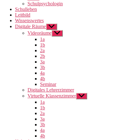
Schulpsychologin
Schulleben
Leitbild
Wissenswertes
Digitale Räume
Untermenü
anzeigen
Videoräume
Untermenü
anzeigen
1a
1b
2a
2b
3a
3b
4a
4b
Seminar
Digitales Lehrerzimmer
Virtuelle Klassenzimmer
Untermenü
anzeigen
1a
1b
2a
3a
3b
4a
4b