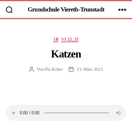
Grundschule Viereth-Trunstadt
Kategorien
1B
SJ 22_23
Katzen
Von
Pia Kober
23. März 2023
Beitragsautor
Beitragsdatum