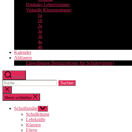
Digitales Lehrerzimmer
Virtuelle Klassenzimmer
1a
1b
2a
3a
3b
4a
4b
Kalender
Abfragen
Einwilligung Benutzerkonto für Schüler(innen)
Suche
Suche
nach:
Suche
schließen
Menü schließen
Schulfamilie
Untermenü
anzeigen
Schulleitung
Lehrkräfte
Klassen
Eltern