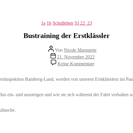
Kategorien
1a
1b
Schulleben
SJ 22_23
Bustraining der Erstklässler
Beitragsautor
Von
Nicole Margarete
Beitragsdatum
21. November 2022
zu
Keine Kommentare
Bustraining
der
Erstklässler
zeiinspektion Bamberg-Land, werden von unseren Erstklässlern im Paus
Bus ein- und aussteigen und wie sie sich während der Fahrt verhalten so
ultasche.