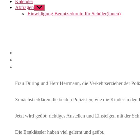
Kalender
Abfragen
Untermenü
anzeigen
Einwilligung Benutzerkonto für Schüler(innen)
Direkt
zum
Inhalt
wechseln
Frau Düring und Herr Herrmann, die Verkehrserzieher der Poli
Zunächst erklären die beiden Polizisten, wie die Kinder in den 
Jetzt wird geübt: richtiges Anstellen und Einsteigen mit der Sch
Die Erstklässler haben viel gelernt und geübt.