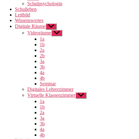
Schulpsychologin
Schulleben
Leitbild
Wissenswertes
Digitale Räume
Untermenü
anzeigen
Videoräume
Untermenü
anzeigen
1a
1b
2a
2b
3a
3b
4a
4b
Seminar
Digitales Lehrerzimmer
Virtuelle Klassenzimmer
Untermenü
anzeigen
1a
1b
2a
3a
3b
4a
4b