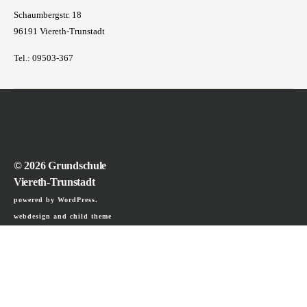
Schaumbergstr. 18
96191 Viereth-Trunstadt
Tel.: 09503-367
© 2026
Grundschule
Viereth-Trunstadt
powered by WordPress.
webdesign and child theme
programming: Karin Divers
Impressum und
Datenschutz
Login