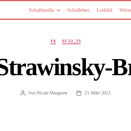
Schulfamilie
Schulleben
Leitbild
Wisse
Kategorien
1A
SJ 22_23
Strawinsky-
Von
Nicole Margarete
23. März 2023
Beitragsautor
Beitragsdatum