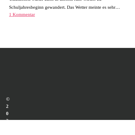
Schuljahresbeginn gewandert. Das Wetter meinte es sehr…
1 Kommentar
©
2
0
2
6